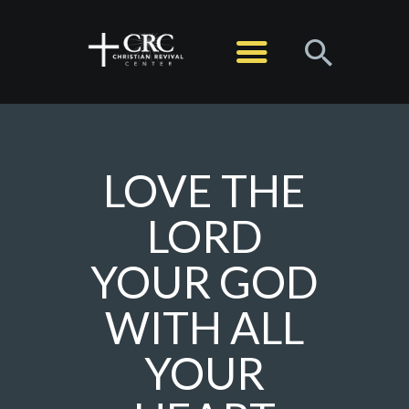
HOME
ABOUT
MINISTRIES
SERMONS
LOVE THE
EVENTS
LORD
LIVE STREAM
YOUR GOD
CONTACT
GIVE
WITH ALL
YOUR