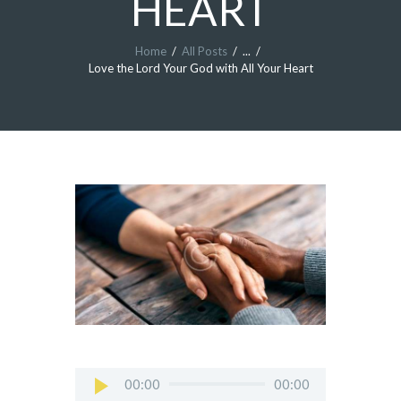
HEART
Home
All Posts
...
Love the Lord Your God with All Your Heart
Audio
00:00
00:00